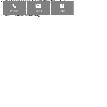
Professionelle Spezialtechnik für
Rauch-, Ruß- und
Phone
Email
Jobs
Schimmelbelastung
Schnelle Einsatzfähigkeit zur
Schadensbegrenzung
Material- und oberflächenschonende
Verfahren
Fachgerechte Geruchsneutralisation
Lückenlose Dokumentation für
Versicherungen und Partner
Sauberes, diskretes Arbeiten in
Privat- und Gewerbeobjekten
Wichtig: Renofit erstellt daher immer
einen objektspezifischen
Maßnahmenplan
– transparent,
nachvollziehbar und effizient.