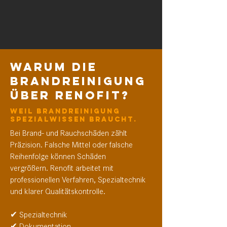
Warum die
Brandreinigung
über Renofit?
Weil Brandreinigung
Spezialwissen braucht.
Bei Brand- und Rauchschäden zählt
Präzision. Falsche Mittel oder falsche
Reihenfolge können Schäden
vergrößern.
Renofit arbeitet mit
professionellen Verfahren, Spezialtechnik
und klarer Qualitätskontrolle.
✔ Spezialtechnik