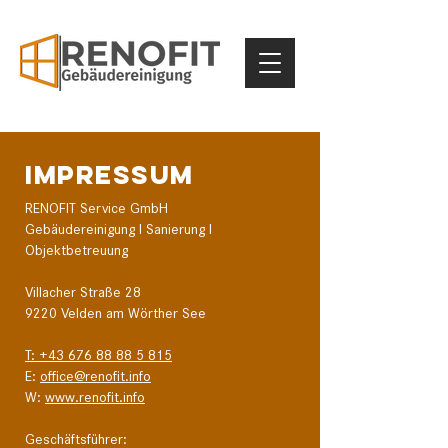
IMPRESSUM
RENOFIT Service GmbH
Gebäudereinigung I Sanierung I
Objektbetreuung
Villacher Straße 28
9220 Velden am Wörther See
T: +43 676 88 88 5 815
E:
office@renofit.info
W:
www.renofit.info
Geschäftsführer: