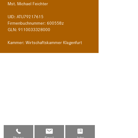
Mst. Michael Feichter
UID: ATU79217615
Firmenbuchnummer: 600558z
GLN:
9110033328000
Kammer: Wirtschaftskammer Klagenfurt
RENOFIT ServicE
RENOFIT Service GmbH
Gebäudereinigung I Sanierung I
Objektbetreuung
Villacher Straße 28
9220 Velden am Wörther See
T: +43 676 88 88 5 815
E: office@renofit.info
Phone
Email
Jobs